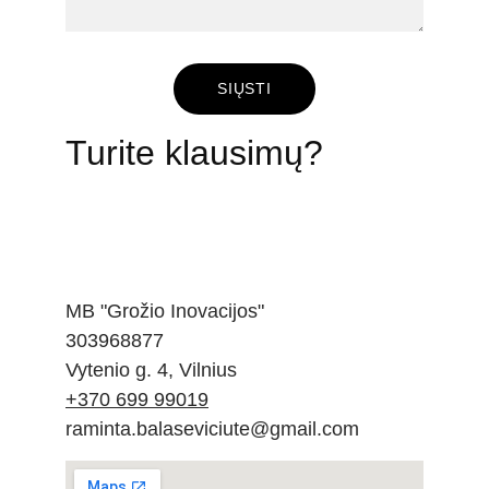
SIŲSTI
Turite klausimų?
MB "Grožio Inovacijos"
303968877
​Vytenio g. 4, Vilnius
+370 699 99019
​raminta.balaseviciute@gmail.com